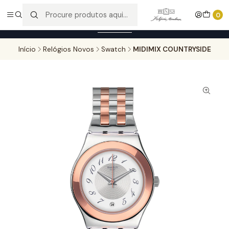
Entregas gratuitas para compras superiores a 100,00€ - Todas as
0
encomendas serão sujeitas a confirmação de stock.
Saber mais
Início
Relógios Novos
Swatch
MIDIMIX COUNTRYSIDE