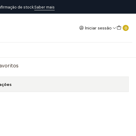
firmação de stock.
Saber mais
Iniciar sessão
0
NI DOLCEVITA
Adicionar ao Carrinho
favoritos
zações