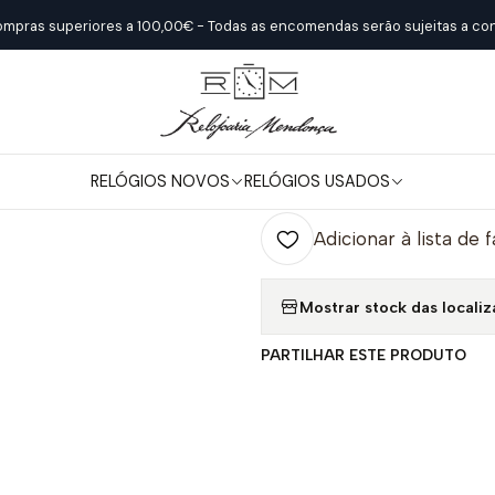
Início
Relógios Novos
Longines
LONGINES MINI DOLCEVITA
ompras superiores a 100,00€ - Todas as encomendas serão sujeitas a con
|
LONGINES MI
RELÓGIOS NOVOS
RELÓGIOS USADOS
Quantidade
Adicionar à lista de 
Mostrar stock das locali
PARTILHAR ESTE PRODUTO