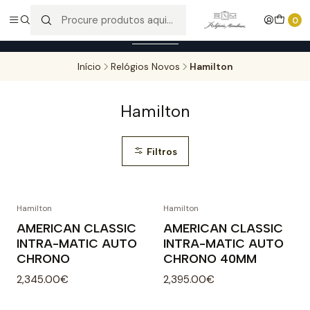
Entregas gratuitas para compras superiores a 100,00€ - Todas as
0
encomendas serão sujeitas a confirmação de stock.
Saber mais
Início
Relógios Novos
Hamilton
Hamilton
Filtros
Hamilton
Hamilton
AMERICAN CLASSIC
AMERICAN CLASSIC
INTRA-MATIC AUTO
INTRA-MATIC AUTO
CHRONO
CHRONO 40MM
2,345.00€
2,395.00€