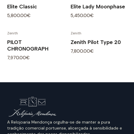
Elite Classic
Elite Lady Moonphase
5,800.00€
5,450.00€
Zenith
Zenith
PILOT
Zenith Pilot Type 20
CHRONOGRAPH
7,800.00€
7,970.00€
A Relojoaria Mendonça orgulha-se de manter a pura
tradição comercial portuense, alicerçada à sensibilidade e