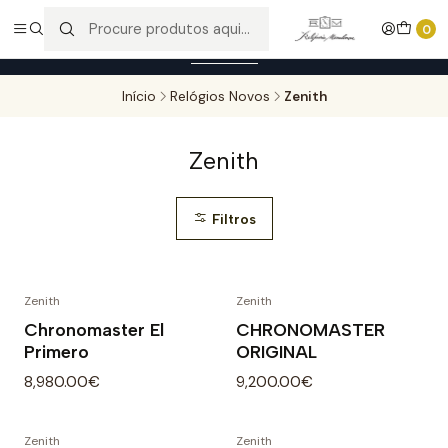
Entregas gratuitas para compras superiores a 100,00€ - Todas as
0
encomendas serão sujeitas a confirmação de stock.
Saber mais
Início
Relógios Novos
Zenith
Zenith
Filtros
Zenith
Zenith
Chronomaster El
CHRONOMASTER
Primero
ORIGINAL
8,980.00€
9,200.00€
Zenith
Zenith