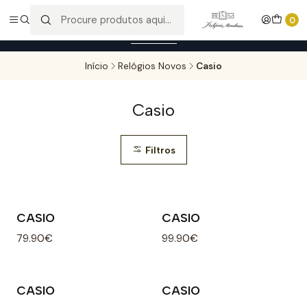
Entregas gratuitas para compras superiores a 100,00€ - Todas as
0
encomendas serão sujeitas a confirmação de stock.
Saber mais
Início
Relógios Novos
Casio
Casio
Filtros
CASIO
CASIO
79.90€
99.90€
CASIO
CASIO