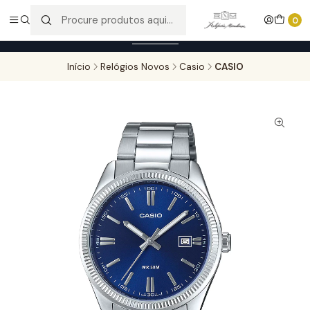
Entregas gratuitas para compras superiores a 100,00€ - Todas as
0
encomendas serão sujeitas a confirmação de stock.
Saber mais
Início
Relógios Novos
Casio
CASIO