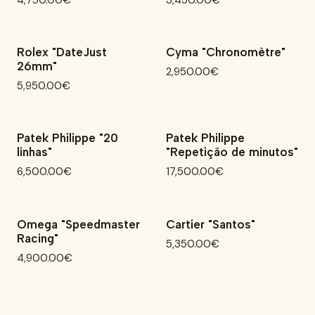
Rolex "DateJust
Cyma "Chronomètre"
26mm"
2,950.00€
5,950.00€
Patek Philippe "20
Patek Philippe
linhas"
"Repetição de minutos"
6,500.00€
17,500.00€
Omega "Speedmaster
Cartier "Santos"
Não Disponível
Racing"
5,350.00€
4,900.00€