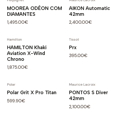
Pequignet
Maurice Lacroix
MOOREA ODÉON COM
AIKON Automatic
DIAMANTES
42mm
1,495.00€
2,400.00€
Hamilton
Tissot
HAMILTON Khaki
Prx
Aviation X-Wind
395.00€
Chrono
1,875.00€
Polar
Maurice Lacroix
Polar Grit X Pro Titan
PONTOS S Diver
42mm
599.90€
2,100.00€