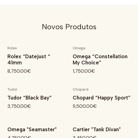
Novos Produtos
Rolex
Omega
Novo
Novo
Rolex “Datejust “
Omega “Constellation
41mm
My Choice”
8,750.00€
1,750.00€
Tudor
Chopard
Novo
Novo
Tudor “Black Bay”
Chopard “Happy Sport”
3,750.00€
9,500.00€
Omega "Seamaster"
Cartier "Tank Divan"
Novo
Novo
4,750.00€
3,450.00€