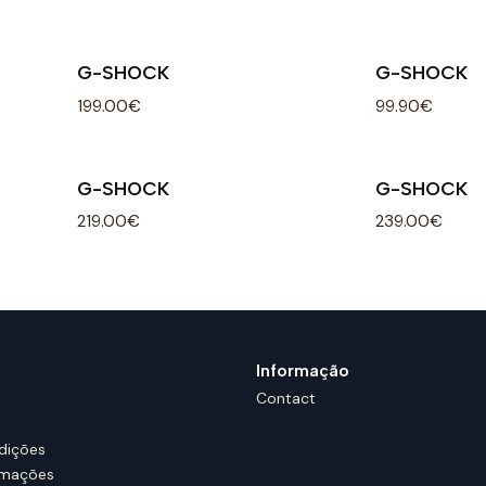
G-SHOCK
G-SHOCK
199.00€
99.90€
G-SHOCK
G-SHOCK
219.00€
239.00€
Informação
Contact
dições
amações