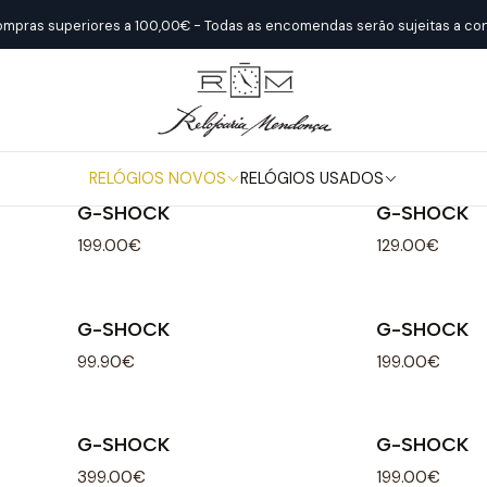
Início
Relógios Novos
Casio
G-SHOCK
ompras superiores a 100,00€ - Todas as encomendas serão sujeitas a con
G-SHOCK
RELÓGIOS NOVOS
RELÓGIOS USADOS
G-SHOCK
G-SHOCK
199.00€
129.00€
G-SHOCK
G-SHOCK
99.90€
199.00€
G-SHOCK
G-SHOCK
399.00€
199.00€