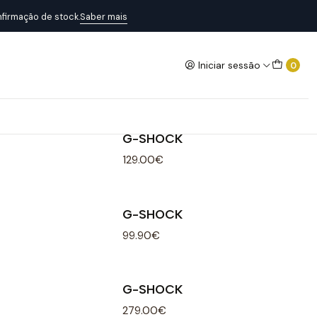
firmação de stock.
Saber mais
Iniciar sessão
0
G-SHOCK
129.00€
G-SHOCK
99.90€
G-SHOCK
279.00€