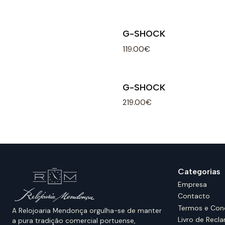
G-SHOCK
119.00€
G-SHOCK
219.00€
Categorias
Empresa
Contacto
Termos e Con
A Relojoaria Mendonça orgulha-se de manter
Livro de Recl
a pura tradição comercial portuense,