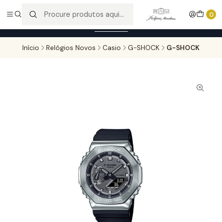
Entregas gratuitas para compras superiores a 100,00€ - Todas as
0
encomendas serão sujeitas a confirmação de stock.
Saber mais
Início
Relógios Novos
Casio
G-SHOCK
G-SHOCK