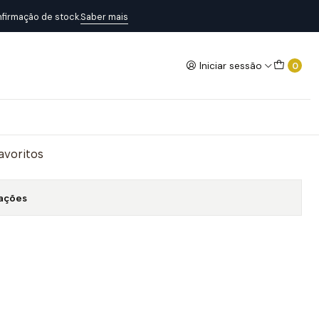
firmação de stock.
Saber mais
Iniciar sessão
0
NQUEST CLASSIC
Adicionar ao Carrinho
favoritos
zações