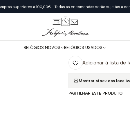
Início
Relógios Novos
Longines
LONGINES CONQUEST CLASSIC
ompras superiores a 100,00€ - Todas as encomendas serão sujeitas a con
|
LONGINES CO
RELÓGIOS NOVOS
RELÓGIOS USADOS
Quantidade
Adicionar à lista de 
Mostrar stock das locali
PARTILHAR ESTE PRODUTO