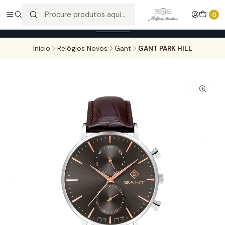
Entregas gratuitas para compras superiores a 100,00€ - Todas as
0
encomendas serão sujeitas a confirmação de stock.
Saber mais
Início
Relógios Novos
Gant
GANT PARK HILL