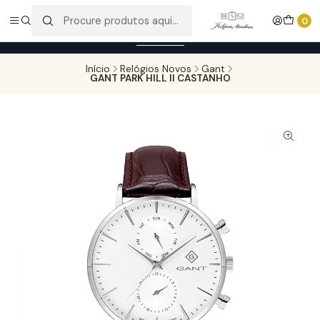
Entregas gratuitas para compras superiores a 100,00€ - Todas as
0
encomendas serão sujeitas a confirmação de stock.
Saber mais
Início
Relógios Novos
Gant
GANT PARK HILL II CASTANHO