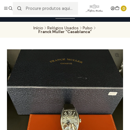
Entregas gratuitas para compras superiores a 100,00€ - Todas as
0
encomendas serão sujeitas a confirmação de stock.
Saber mais
Início
Relógios Usados
Pulso
Franck Muller “Casablanca”