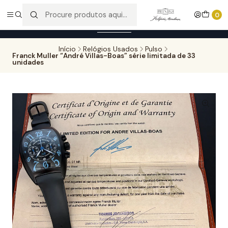
Entregas gratuitas para compras superiores a 100,00€ - Todas as
0
encomendas serão sujeitas a confirmação de stock.
Saber mais
Início
Relógios Usados
Pulso
Franck Muller “André Villas-Boas” série limitada de 33
unidades