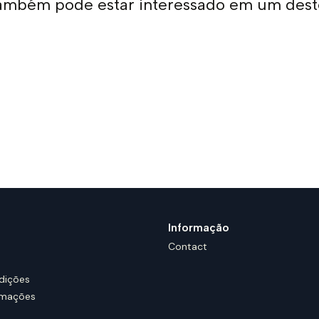
ambém pode estar interessado em um dest
Informação
Contact
dições
amações