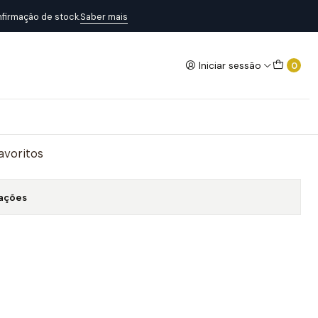
firmação de stock.
Saber mais
Iniciar sessão
0
Adicionar ao Carrinho
favoritos
zações