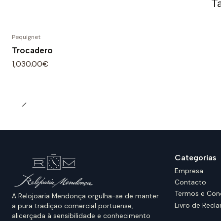
T
Pequignet
Trocadero
1,030.00€
Categorias
Empresa
Contacto
Termos e Con
A Relojoaria Mendonça orgulha-se de manter
Livro de Recl
a pura tradição comercial portuense,
alicerçada à sensibilidade e conhecimento