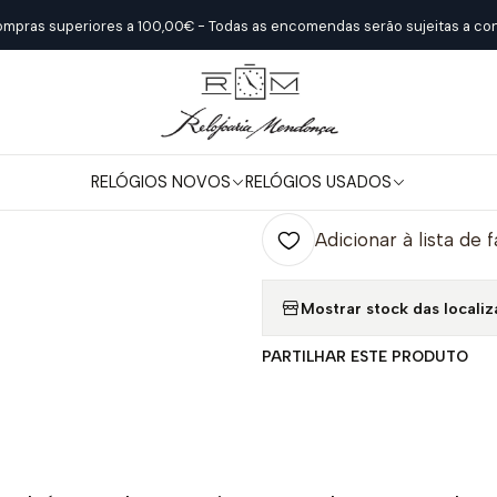
Início
Relógios Novos
Pequignet
Trocadero
ompras superiores a 100,00€ - Todas as encomendas serão sujeitas a con
|
Trocadero
RELÓGIOS NOVOS
RELÓGIOS USADOS
Quantidade
Adicionar à lista de 
Mostrar stock das locali
PARTILHAR ESTE PRODUTO