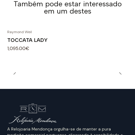
Também pode estar interessado
em um destes
Raymond Weil
TOCCATA LADY
1,095.00€
A Relojoaria Mendonça orgulha-se de manter a pura