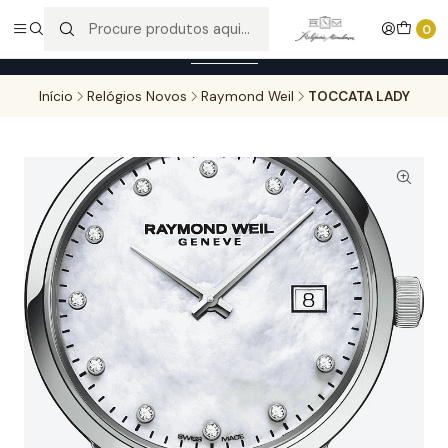
Entregas gratuitas para compras superiores a 100,00€ - Todas as
0
encomendas serão sujeitas a confirmação de stock.
Saber mais
Início
Relógios Novos
Raymond Weil
TOCCATA LADY