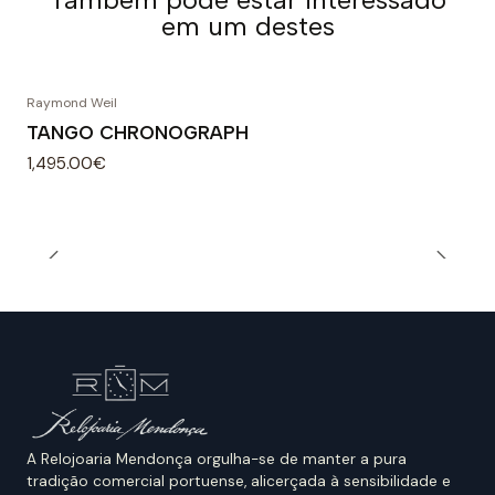
em um destes
Raymond Weil
TANGO CHRONOGRAPH
1,495.00€
A Relojoaria Mendonça orgulha-se de manter a pura
tradição comercial portuense, alicerçada à sensibilidade e