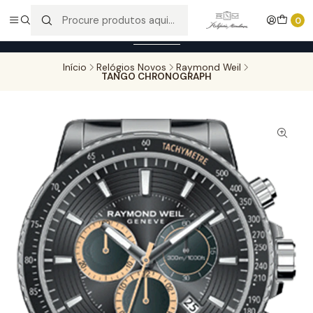
Entregas gratuitas para compras superiores a 100,00€ - Todas as
0
encomendas serão sujeitas a confirmação de stock.
Saber mais
Início
Relógios Novos
Raymond Weil
TANGO CHRONOGRAPH