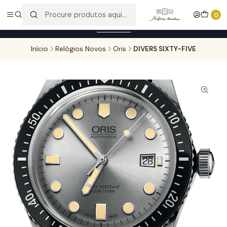
Entregas gratuitas para compras superiores a 100,00€ - Todas as
0
encomendas serão sujeitas a confirmação de stock.
Saber mais
Início
Relógios Novos
Oris
DIVERS SIXTY-FIVE