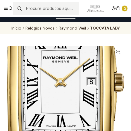
Entregas gratuitas para compras superiores a 100,00€ - Todas as
0
encomendas serão sujeitas a confirmação de stock.
Saber mais
Início
Relógios Novos
Raymond Weil
TOCCATA LADY