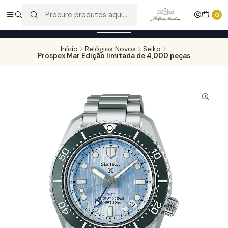
Entregas gratuitas para compras superiores a 100,00€ - Todas as
0
encomendas serão sujeitas a confirmação de stock.
Saber mais
Início
Relógios Novos
Seiko
Prospex Mar Edição limitada de 4,000 peças