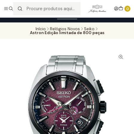
Entregas gratuitas para compras superiores a 100,00€ - Todas as
0
encomendas serão sujeitas a confirmação de stock.
Saber mais
Início
Relógios Novos
Seiko
Astron Edição limitada de 800 peças