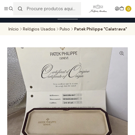
Entregas gratuitas para compras superiores a 100,00€ - Todas as
0
encomendas serão sujeitas a confirmação de stock.
Saber mais
Início
Relógios Usados
Pulso
Patek Philippe "Calatrava"