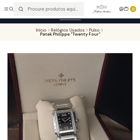
Entregas gratuitas para compras superiores a 100,00€ - Todas as
0
encomendas serão sujeitas a confirmação de stock.
Saber mais
Início
Relógios Usados
Pulso
Patek Philippe "Twenty Four"