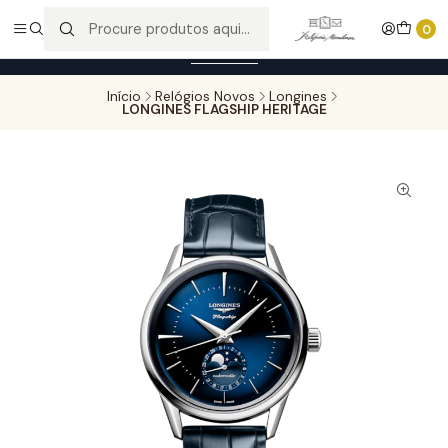
Entregas gratuitas para compras superiores a 100,00€ - Todas as
0
encomendas serão sujeitas a confirmação de stock.
Saber mais
Início
Relógios Novos
Longines
LONGINES FLAGSHIP HERITAGE