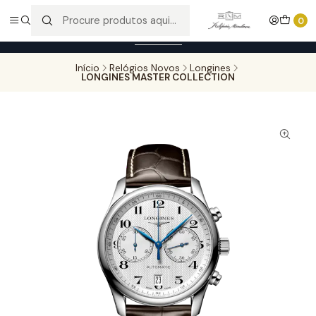
Entregas gratuitas para compras superiores a 100,00€ - Todas as
0
encomendas serão sujeitas a confirmação de stock.
Saber mais
Início
Relógios Novos
Longines
LONGINES MASTER COLLECTION