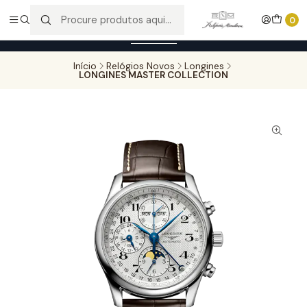
Entregas gratuitas para compras superiores a 100,00€ - Todas as
0
encomendas serão sujeitas a confirmação de stock.
Saber mais
Início
Relógios Novos
Longines
LONGINES MASTER COLLECTION