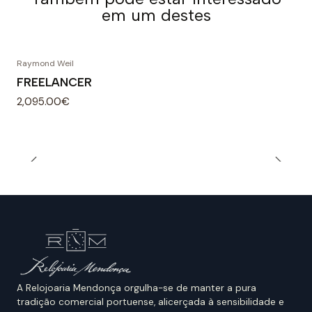
em um destes
Raymond Weil
FREELANCER
2,095.00€
A Relojoaria Mendonça orgulha-se de manter a pura
tradição comercial portuense, alicerçada à sensibilidade e