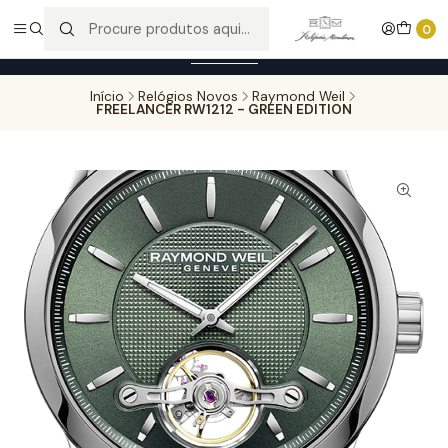
Entregas gratuitas para compras superiores a 100,00€ - Todas as
0
encomendas serão sujeitas a confirmação de stock.
Saber mais
Início
Relógios Novos
Raymond Weil
FREELANCER RW1212 - GREEN EDITION