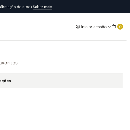
firmação de stock.
Saber mais
Iniciar sessão
0
Adicionar ao Carrinho
favoritos
zações