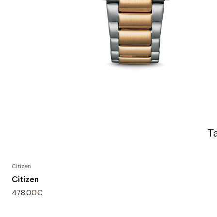
T
Citizen
Citizen
478.00€