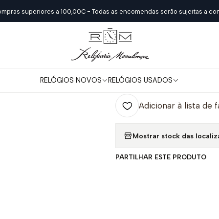
Início
Relógios Novos
Citizen
Citizen
ompras superiores a 100,00€ - Todas as encomendas serão sujeitas a con
|
Citizen
RELÓGIOS NOVOS
RELÓGIOS USADOS
Quantidade
Adicionar à lista de 
Mostrar stock das locali
PARTILHAR ESTE PRODUTO