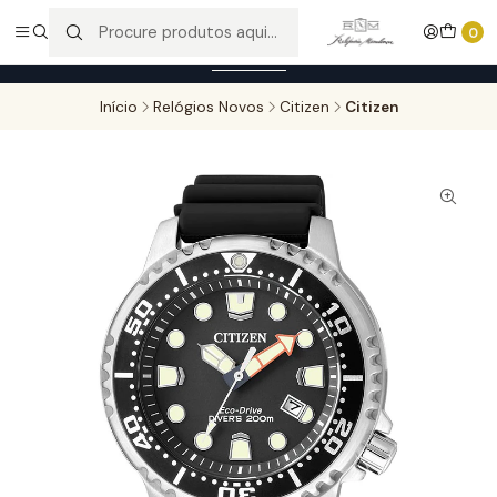
Entregas gratuitas para compras superiores a 100,00€ - Todas as
0
encomendas serão sujeitas a confirmação de stock.
Saber mais
Início
Relógios Novos
Citizen
Citizen