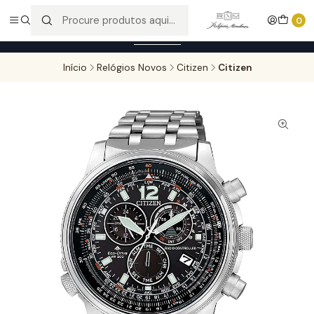
Entregas gratuitas para compras superiores a 100,00€ - Todas as
0
encomendas serão sujeitas a confirmação de stock.
Saber mais
Início
Relógios Novos
Citizen
Citizen