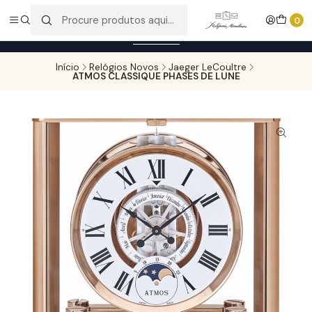
Entregas gratuitas para compras superiores a 100,00€ - Todas as
0
encomendas serão sujeitas a confirmação de stock.
Saber mais
Início
Relógios Novos
Jaeger LeCoultre
ATMOS CLASSIQUE PHASES DE LUNE