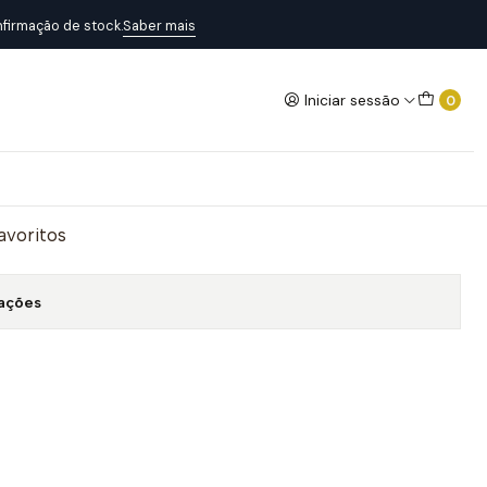
firmação de stock.
Saber mais
Iniciar sessão
0
OWN POINTER DATE
Adicionar ao Carrinho
favoritos
zações