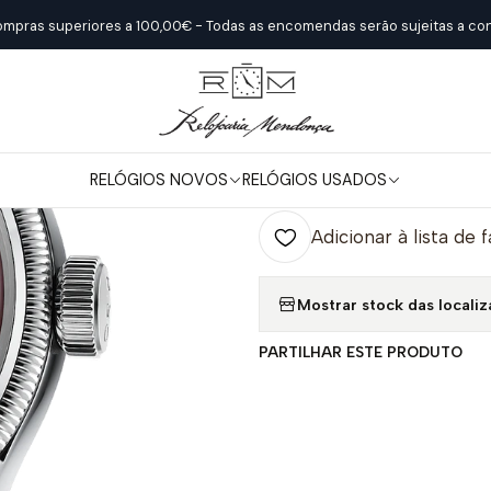
Início
Relógios Novos
Oris
ORIS BIG CROWN POINTER DATE
ompras superiores a 100,00€ - Todas as encomendas serão sujeitas a con
|
ORIS BIG CR
RELÓGIOS NOVOS
RELÓGIOS USADOS
Quantidade
Adicionar à lista de 
Mostrar stock das locali
PARTILHAR ESTE PRODUTO