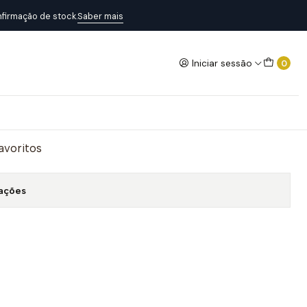
firmação de stock.
Saber mais
Iniciar sessão
0
me Green
Adicionar ao Carrinho
favoritos
zações