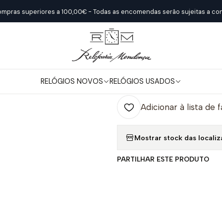
Início
Relógios Novos
Longines
Spirit Zulu Time Green
ompras superiores a 100,00€ - Todas as encomendas serão sujeitas a con
|
Spirit Zulu Ti
RELÓGIOS NOVOS
RELÓGIOS USADOS
Quantidade
Adicionar à lista de 
Mostrar stock das locali
PARTILHAR ESTE PRODUTO