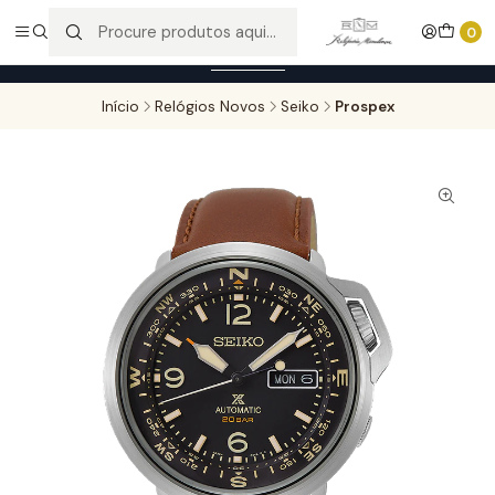
Entregas gratuitas para compras superiores a 100,00€ - Todas as
0
encomendas serão sujeitas a confirmação de stock.
Saber mais
Início
Relógios Novos
Seiko
Prospex