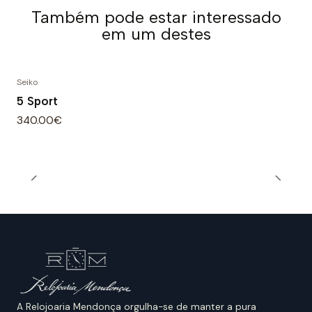
Também pode estar interessado
em um destes
Seiko
5 Sport
340.00€
A Relojoaria Mendonça orgulha-se de manter a pura