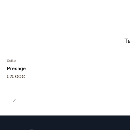
T
Seiko
Presage
525.00€