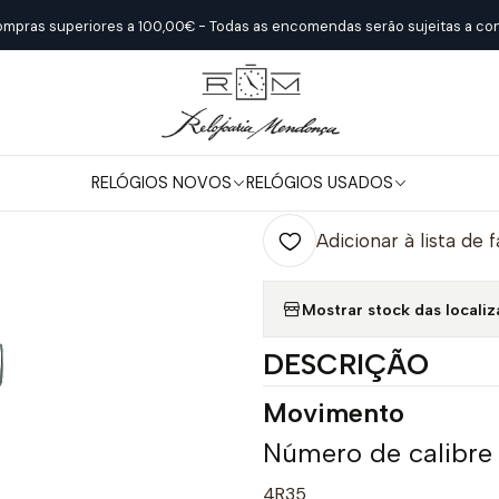
Início
Relógios Novos
Seiko
Presage
ompras superiores a 100,00€ - Todas as encomendas serão sujeitas a con
|
Presage
RELÓGIOS NOVOS
RELÓGIOS USADOS
Quantidade
Adicionar à lista de 
Mostrar stock das locali
DESCRIÇÃO
Movimento
Número de calibre
4R35