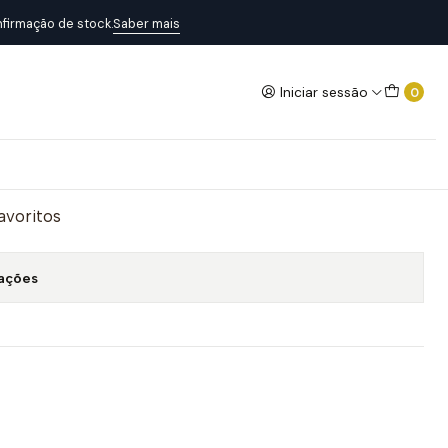
firmação de stock.
Saber mais
Iniciar sessão
0
Adicionar ao Carrinho
favoritos
zações