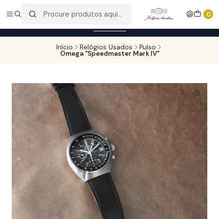
Entregas gratuitas para compras superiores a 100,00€ - Todas as
0
encomendas serão sujeitas a confirmação de stock.
Saber mais
Início
Relógios Usados
Pulso
Omega "Speedmaster Mark IV"