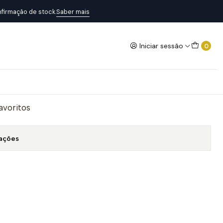
firmação de stock.
Saber mais
Iniciar sessão
0
o
Adicionar ao Carrinho
favoritos
zações