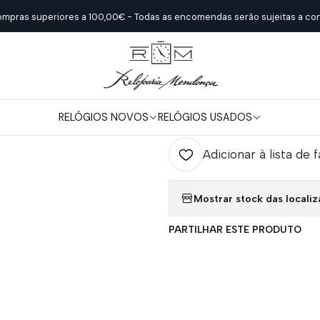
Início
Relógios Novos
Seiko
Ladies Quartzo
ompras superiores a 100,00€ - Todas as encomendas serão sujeitas a con
|
Ladies Quartz
RELÓGIOS NOVOS
RELÓGIOS USADOS
Quantidade
Adicionar à lista de 
Mostrar stock das locali
PARTILHAR ESTE PRODUTO