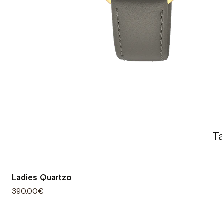
T
Ladies Quartzo
390.00€