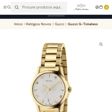
Entregas gratuitas para compras superiores a 100,00€ - Todas as
0
encomendas serão sujeitas a confirmação de stock.
Saber mais
Início
Relógios Novos
Gucci
Gucci G-Timeless