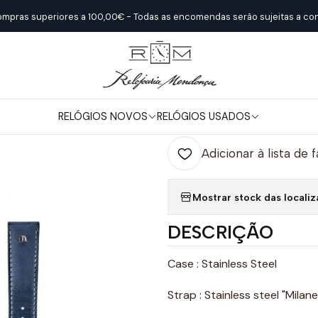
Relógios Novos
Maurice Lacroix
ELIROS Date 40mm - 25th Anni
ompras superiores a 100,00€ - Todas as encomendas serão sujeitas a con
|
ELIROS Date 4
RELÓGIOS NOVOS
RELÓGIOS USADOS
Quantidade
Adicionar à lista de 
Mostrar stock das locali
DESCRIÇÃO
Case : Stainless Steel
Strap : Stainless steel "Milan