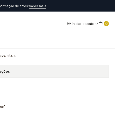
versary
firmação de stock.
Saber mais
Iniciar sessão
0
0mm - 25th Anniversary
Adicionar ao Carrinho
favoritos
zações
ese"