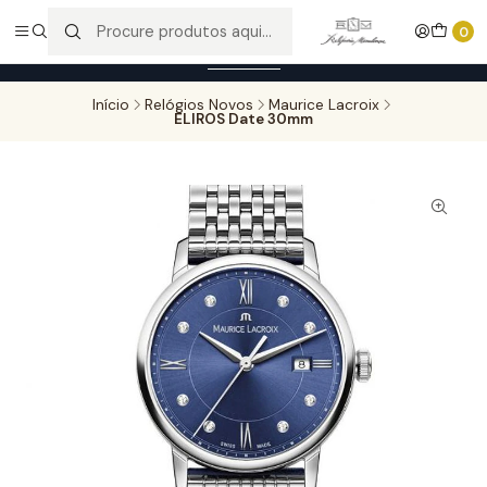
Entregas gratuitas para compras superiores a 100,00€ - Todas as
0
encomendas serão sujeitas a confirmação de stock.
Saber mais
Início
Relógios Novos
Maurice Lacroix
ELIROS Date 30mm