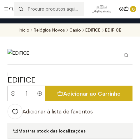
Entregas gratuitas para compras superiores a 100,00€ - Todas as
0
encomendas serão sujeitas a confirmação de stock.
Saber mais
Início
Relógios Novos
Casio
EDIFICE
EDIFICE
|
EDIFICE
Adicionar ao Carrinho
Quantidade
Adicionar à lista de favoritos
Mostrar stock das localizações