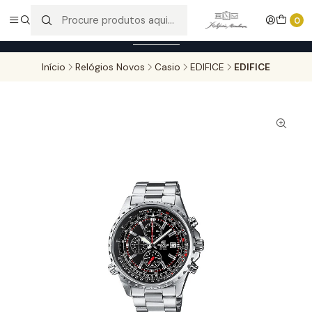
Entregas gratuitas para compras superiores a 100,00€ - Todas as
0
encomendas serão sujeitas a confirmação de stock.
Saber mais
Início
Relógios Novos
Casio
EDIFICE
EDIFICE