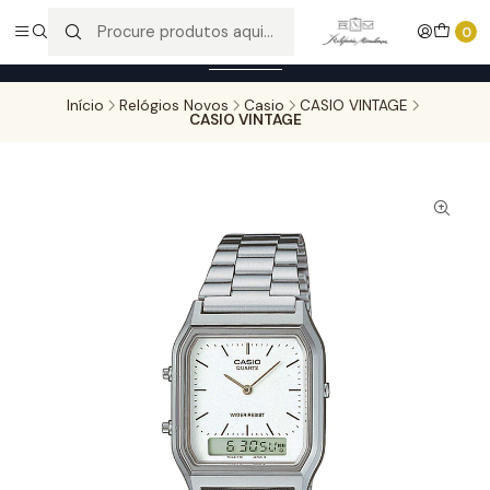
Entregas gratuitas para compras superiores a 100,00€ - Todas as
0
encomendas serão sujeitas a confirmação de stock.
Saber mais
Início
Relógios Novos
Casio
CASIO VINTAGE
CASIO VINTAGE