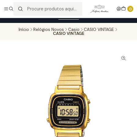
Entregas gratuitas para compras superiores a 100,00€ - Todas as
0
encomendas serão sujeitas a confirmação de stock.
Saber mais
Início
Relógios Novos
Casio
CASIO VINTAGE
CASIO VINTAGE