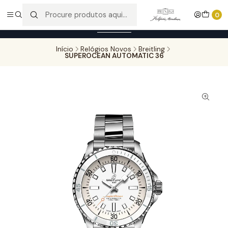
Entregas gratuitas para compras superiores a 100,00€ - Todas as
0
encomendas serão sujeitas a confirmação de stock.
Saber mais
Início
Relógios Novos
Breitling
SUPEROCEAN AUTOMATIC 36