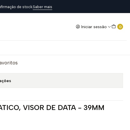
firmação de stock.
Saber mais
Iniciar sessão
0
Adicionar ao Carrinho
favoritos
zações
TICO, VISOR DE DATA - 39MM