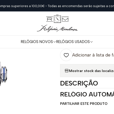
Início
Relógios Novos
Baume & Mercier
Riviera 10714
ompras superiores a 100,00€ - Todas as encomendas serão sujeitas a con
|
Riviera 10714
RELÓGIOS NOVOS
RELÓGIOS USADOS
Quantidade
Adicionar à lista de 
Mostrar stock das locali
DESCRIÇÃO
RELÓGIO AUTOMÁ
PARTILHAR ESTE PRODUTO