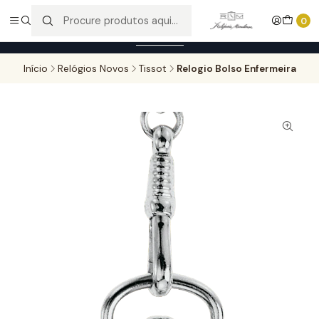
Entregas gratuitas para compras superiores a 100,00€ - Todas as
0
encomendas serão sujeitas a confirmação de stock.
Saber mais
Início
Relógios Novos
Tissot
Relogio Bolso Enfermeira