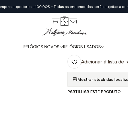
Início
Relógios Novos
Seiko
Prospex Marinemaster
ompras superiores a 100,00€ - Todas as encomendas serão sujeitas a con
|
Prospex Marin
RELÓGIOS NOVOS
RELÓGIOS USADOS
Quantidade
Adicionar à lista de 
Mostrar stock das locali
PARTILHAR ESTE PRODUTO