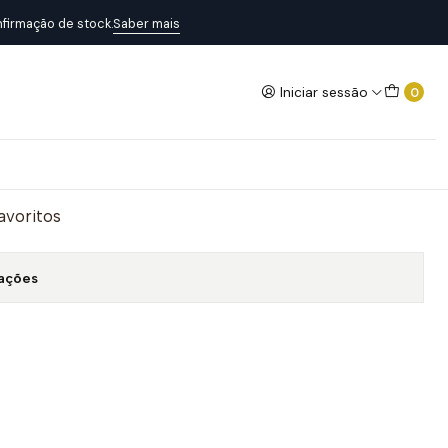
firmação de stock.
Saber mais
Iniciar sessão
0
emaster
Adicionar ao Carrinho
favoritos
zações