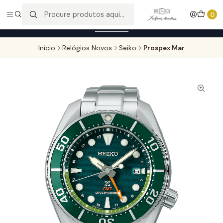
Entregas gratuitas para compras superiores a 100,00€ - Todas as
0
encomendas serão sujeitas a confirmação de stock.
Saber mais
Início
Relógios Novos
Seiko
Prospex Mar