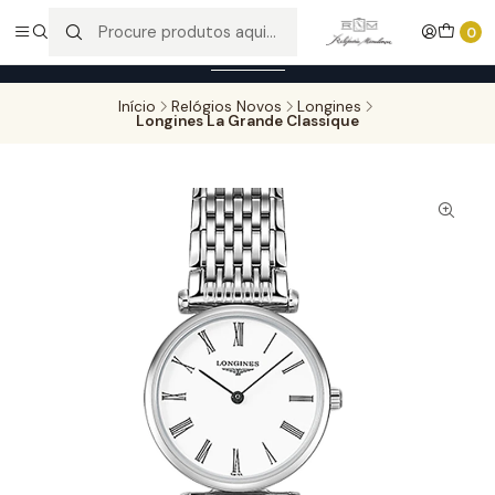
Entregas gratuitas para compras superiores a 100,00€ - Todas as
0
encomendas serão sujeitas a confirmação de stock.
Saber mais
Início
Relógios Novos
Longines
Longines La Grande Classique